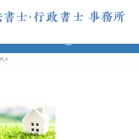
8f2891d48d415_s
15_s